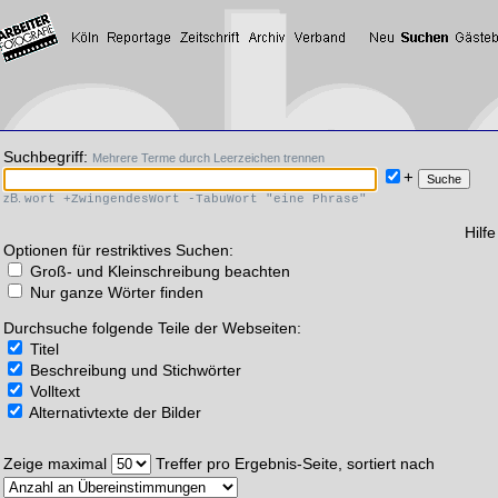
Suchbegriff:
Mehrere Terme durch Leerzeichen trennen
+
zB.
wort +ZwingendesWort -TabuWort "eine Phrase"
Hilfe
Optionen für restriktives Suchen:
Groß- und Kleinschreibung beachten
Nur ganze Wörter finden
Durchsuche folgende Teile der Webseiten:
Titel
Beschreibung und Stichwörter
Volltext
Alternativtexte der Bilder
Zeige maximal
Treffer pro Ergebnis-Seite, sortiert nach